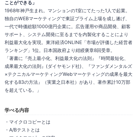
ことができる」
1968年神戸生まれ。マンションの1室にてたった1人で起業。
独自のWEBマーケティングで東証プライム上場を成し遂げ、
一代で時価総額1000億円企業に。広告運用や商品開発、顧客
サポート、システム開発に至るまでを内製化することにより
利益最大化を実現。東洋経済ONLINE「市場が評価した経営者
ランキング」1位。日本国政府より紺綬褒章8回受章。
「著書に『売上最小化、利益最大化の法則』『時間最短化、
成果最大化の法則』(ダイヤモンド社)、『ファンダメンタルズ
×テクニカルマーケティングWebマーケティングの成果を最大
化する83の方法』（実業之日本社）があり、著作累計10万部
を超えている。」
学べる内容
・マイクロコピーとは
・A/Bテストとは