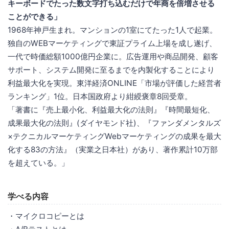
キーボードでたった数文字打ち込むだけで年商を倍増させる
ことができる」
1968年神戸生まれ。マンションの1室にてたった1人で起業。
独自のWEBマーケティングで東証プライム上場を成し遂げ、
一代で時価総額1000億円企業に。広告運用や商品開発、顧客
サポート、システム開発に至るまでを内製化することにより
利益最大化を実現。東洋経済ONLINE「市場が評価した経営者
ランキング」1位。日本国政府より紺綬褒章8回受章。
「著書に『売上最小化、利益最大化の法則』『時間最短化、
成果最大化の法則』(ダイヤモンド社)、『ファンダメンタルズ
×テクニカルマーケティングWebマーケティングの成果を最大
化する83の方法』（実業之日本社）があり、著作累計10万部
を超えている。」
学べる内容
・マイクロコピーとは