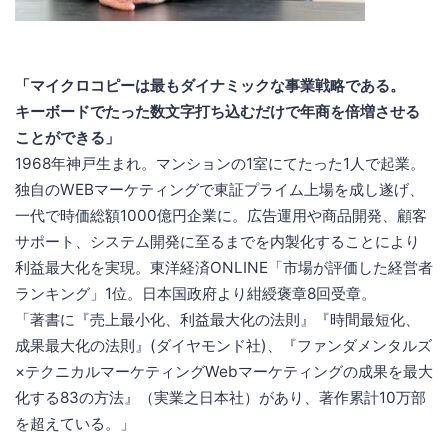
「マイクロコピーは最もダイナミックな事業戦略である。
キーボードでたった数文字打ち込むだけで年商を倍増させる
ことができる」
1968年神戸生まれ。マンションの1室にてたった1人で起業。
独自のWEBマーケティングで東証プライム上場を成し遂げ、
一代で時価総額1000億円企業に。広告運用や商品開発、顧客
サポート、システム開発に至るまでを内製化することにより
利益最大化を実現。東洋経済ONLINE「市場が評価した経営者
ランキング」1位。日本国政府より紺綬褒章8回受章。
「著書に『売上最小化、利益最大化の法則』『時間最短化、
成果最大化の法則』(ダイヤモンド社)、『ファンダメンタルズ
×テクニカルマーケティングWebマーケティングの成果を最大
化する83の方法』（実業之日本社）があり、著作累計10万部
を超えている。」