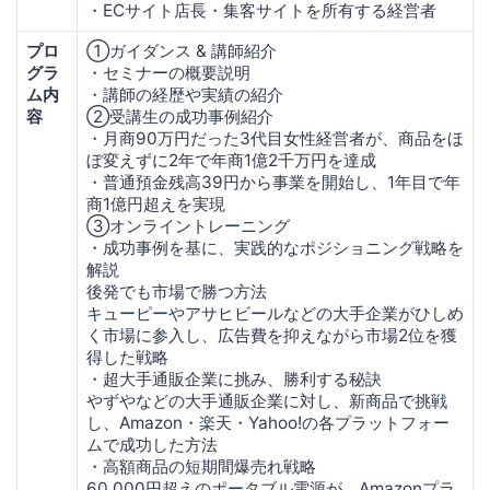
・ECサイト店長・集客サイトを所有する経営者
プロ
①ガイダンス & 講師紹介
グラ
・セミナーの概要説明
ム内
・講師の経歴や実績の紹介
容
②受講生の成功事例紹介
・月商90万円だった3代目女性経営者が、商品をほ
ぼ変えずに2年で年商1億2千万円を達成
・普通預金残高39円から事業を開始し、1年目で年
商1億円超えを実現
③オンライントレーニング
・成功事例を基に、実践的なポジショニング戦略を
解説
後発でも市場で勝つ方法
キューピーやアサヒビールなどの大手企業がひしめ
く市場に参入し、広告費を抑えながら市場2位を獲
得した戦略
・超大手通販企業に挑み、勝利する秘訣
やずやなどの大手通販企業に対し、新商品で挑戦
し、Amazon・楽天・Yahoo!の各プラットフォー
ムで成功した方法
・高額商品の短期間爆売れ戦略
60,000円超えのポータブル電源が、Amazonプラ