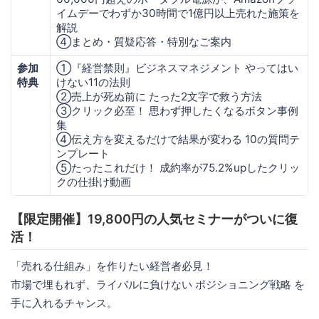
イムデーでわずか30時間で1億円以上売れた施策を
解説
④まとめ・質疑応答・特別なご案内
参加
①『経営禁則』ビジネスマネジメント やってはい
特典
けない11の法則
②売上が死ぬ前に たった2文字で救う方法
③クリック必至！ 思わず押したくなるボタン事例
集
④伝え方を変えるだけで結果が変わる 10の質問テ
ンプレート
⑤たったこれだけ！ 成約率が75.2%upしたクリッ
クの仕掛け動画
【限定開催】19,800円の人気セミナーがついに復
活！
「売れる仕組み」を作りたい経営者必見！
市場で埋もれず、ライバルに負けない ポジショニング戦略 を
手に入れるチャンス。