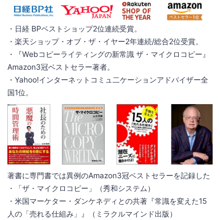
・日経 BPベストショップ2位連続受賞。
・楽天ショップ・オブ・ザ・イヤー2年連続/総合2位受賞。
・『Webコピーライティングの新常識 ザ・マイクロコピー』
Amazon3冠ベストセラー著者。
・Yahoo!インターネットコミュ二ケーションアドバイザー全
国1位。
著書に専門書では異例のAmazon3冠ベストセラーを記録した
・「ザ・マイクロコピー」（秀和システム）
・米国マーケター・ダンケネディとの共著『常識を変えた15
人の「売れる仕組み」』（ミラクルマインド出版）