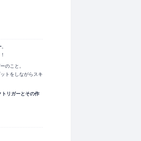
ー
。
す！
ピーのこと。
プットをしながらスキ
クトリガーとその作