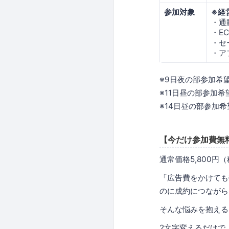
参加対象
※経
・通
・E
・セ
・ア
※9日夜の部参加希
※11日昼の部参加
※14日昼の部参加
【今だけ参加費無
通常価格5,800
「広告費をかけても
のに成約につながら
そんな悩みを抱える
2文字変えるだけで