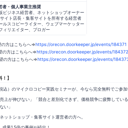
営者・個人事業主推奨
販ビジネス経営者、ネットショップオーナー
Cサイト店長・集客サイトを所有する経営者
ールスコピーライター、ウェブマーケッター
フィリエイター、ブロガー
望の方はこちらへ⇒
https://orecon.doorkeeper.jp/events/184371
希望の方はこちらへ⇒
https://orecon.doorkeeper.jp/events/18437
希望の方はこちらへ⇒
https://orecon.doorkeeper.jp/events/18437
料！】
円（税込）のマイクロコピー実践セミナーが、今なら完全無料でご参
売上が伸びない」「競合と差別化できず、価格競争に疲弊してい
ない」
ネットショップ・集客サイト運営者の方へ。
、成果1.5倍の事例が続出！